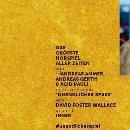
DAS
GRÖSSTE
HÖRSPIEL
ALLER ZEITEN
von

ANDREAS AMMER,
ANDREAS GERTH
& ACID PAULI
mit dem Roman
"UNENDLICHER SPASS"
von
DAVID FOSTER WALLACE
und mit
IHNEN
#unendlichesspiel