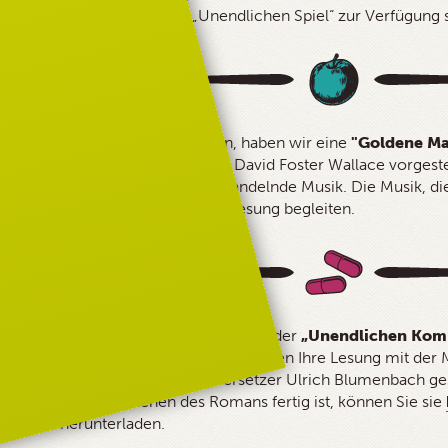
– hochladen und dem „Unendlichen Spiel“ zur Verfügung s
Um Ihre Lesung zu vertonen, haben wir eine
"Goldene Ma
komponiert - so wie es sich David Foster Wallace vorgeste
eine sich ununterbrochen wandelnde Musik. Die Musik, di
Moment entsteht, wird Ihre Lesung begleiten.
Der
„Unendliche Spaß“
wird mit der
„Unendlichen Kom
„Unendlichen Spiel“
: Wir verbinden Ihre Lesung mit der
Anmerkungen, die vom Übersetzer Ulrich Blumenbach ge
eine der 189 Szenen des Romans fertig ist, können Sie sie
und herunterladen.