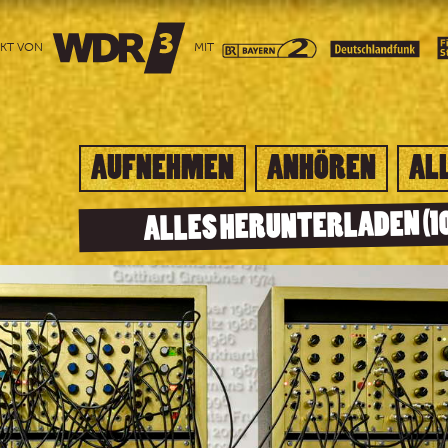
EKT VON
MIT
AUFNEHMEN
ANHÖREN
AL
ALLES HERUNTERLADEN (1