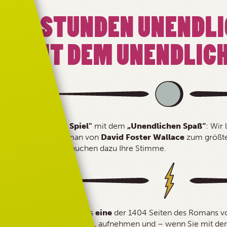
80 STUNDEN UNENDLI
MIT DEM UNENDLICH
"Unendliches Spiel"
mit dem
„Unendlichen Spaß“
: Wir 
Jahrhundertroman von
David Foster Wallace
zum größten
machen. Wir brauchen dazu Ihre Stimme.
Lesen Sie mindestens
eine
der 1404 Seiten des Romans v
Ihre
Seite reservieren, aufnehmen und – wenn Sie mit dem